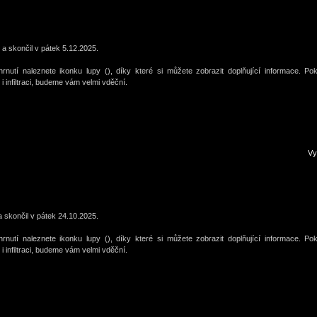
 a skončil v pátek 5.12.2025.
nutí naleznete ikonku lupy (), díky které si můžete zobrazit doplňující informace. Po
 infiltraci, budeme vám velmi vděční.
V
a skončil v pátek 24.10.2025.
nutí naleznete ikonku lupy (), díky které si můžete zobrazit doplňující informace. Po
 infiltraci, budeme vám velmi vděční.