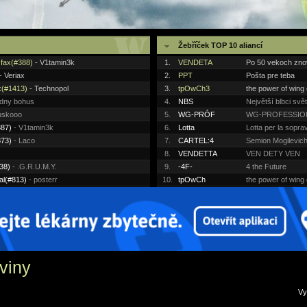
Žebříček TOP 10 aliancí
fax(#388)
- V1tamin3k
1.
VENDETA
Po 50 vekoch zno
- Veriax
2.
PPT
Pošta pre teba
x(#1413)
- Technopol
3.
tpOwCh3
the power of wing
dny bohus
4.
NBS
Největší blbci svě
uskooo
5.
WG-PRÓF
WG-PROFESSIO
387)
- V1tamin3k
6.
Lotta
Lotta per la sopr
873)
- Laco
7.
CARTEL:4
Semion Mogilevic
8.
VENDETTA
VEN DETY VEN
38)
- .G.R.U.M.Y.
9.
-4F-
4 the Future
al(#813)
- posterr
10.
tpOwCh
the power of wing
viny
V