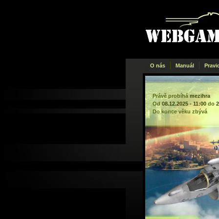
Webgame
.cz
O nás
Manuál
Pravi
Právě probíhá
mezihra
Od
08.12.2025 - 11:00
do
2
Do konce věku zbývá