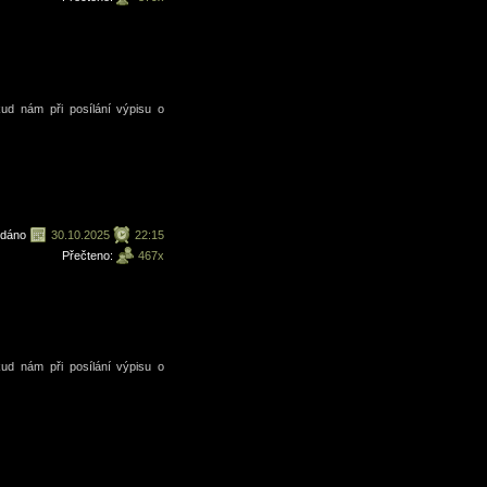
kud nám při posílání výpisu o
ydáno
30.10.2025
22:15
Přečteno:
467x
kud nám při posílání výpisu o