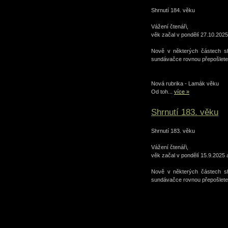
Shrnutí 184. věku
Vážení čtenáři,
věk začal v pondělí 27.10.2025
Nově v některých částech shr
sundávačce rovnou přepošlete i
Nová rubrika - Lamák věku
Od toh...
více »
Shrnutí 183. věku
Shrnutí 183. věku
Vážení čtenáři,
věk začal v pondělí 15.9.2025 
Nově v některých částech shr
sundávačce rovnou přepošlete i