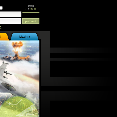
online
0
/
3000
o
G
Mezihra