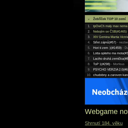
Žebříček TOP 10 zemí
1.
tpOwCh maly max nema 
2.
Nebojím se ČSB(#1465)
3.
XIV Gemina Martia Victri
4.
Střet zájmů(#57)
- nezbe
5.
Hori ti zem :)(#1459)
- D
6.
Lotta opiteho ma mota(#
7.
Laciho druhá zemička(#
8.
ToP 1(#298)
- Morfeus
9.
PSYCHO VERZIA 2.0(#6
10.
chudobny a zaroven kan
Webgame no
Shrnutí 184. věku