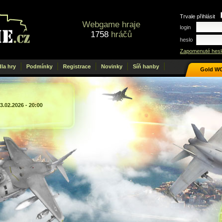
Trvale přihlásit
Webgame hraje
login
1758
hráčů
heslo
Zapomenuté hesl
dla hry
Podmínky
Registrace
Novinky
Síň hanby
Gold W
3.02.2026 - 20:00