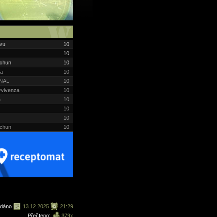
vu
10
10
 chun
10
ta
10
NAL
10
avvivenza
10
h
10
10
10
 chun
10
ydáno
13.12.2025
21:29
Přečteno:
379x